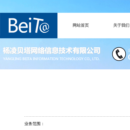
网站首页
关于我们
业务范围：